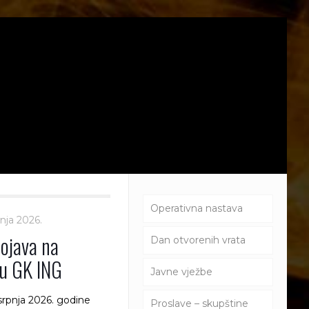
Operativna nastava
pnja 2026.
ojava na
Dan otvorenih vrata
tu GK ING
Javne vježbe
srpnja 2026. godine
Proslave – skupštine