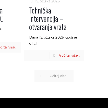
15. ožujka 2026.
na
Tehnička
NG
intervencija –
otvaranje vrata
6.
Dana 15. ožujka 2026. godine
u
[…]
čitaj više...
Pročitaj više...
Učitaj više...