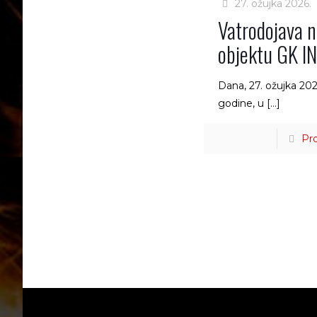
27. ožujka 2026.
Vatrodojava 
objektu GK I
Dana, 27. ožujka 202
godine, u
[…]
Pro