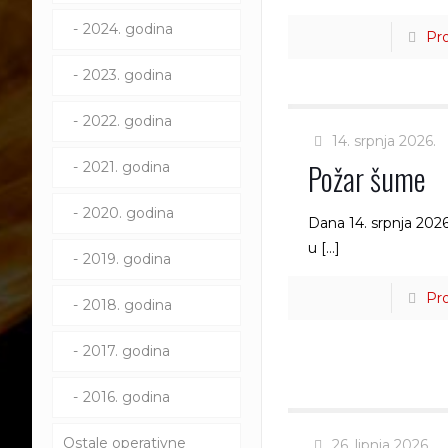
2024. godina
Pro
2023. godina
2022. godina
14. srpnja 2026.
Požar šume
2021. godina
2020. godina
Dana 14. srpnja 202
u
[…]
2019. godina
Pro
2018. godina
2017. godina
2016. godina
Ostale operativne
26. lipnja 2026.