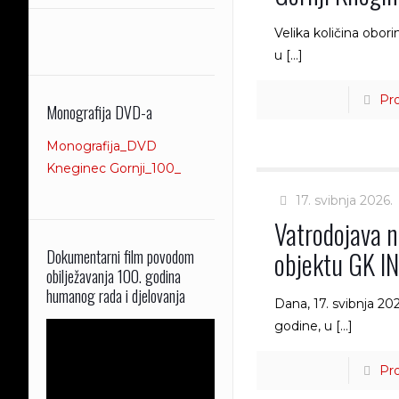
2017. godina
2018. godina
Velika količina obori
u
[…]
2016. godina
2017. godina
Pro
Monografija DVD-a
2016. godina
Monografija_DVD
Kneginec Gornji_100_
17. svibnja 2026.
Vatrodojava 
objektu GK I
Dokumentarni film povodom
obilježavanja 100. godina
humanog rada i djelovanja
Dana, 17. svibnja 202
godine, u
[…]
Pro