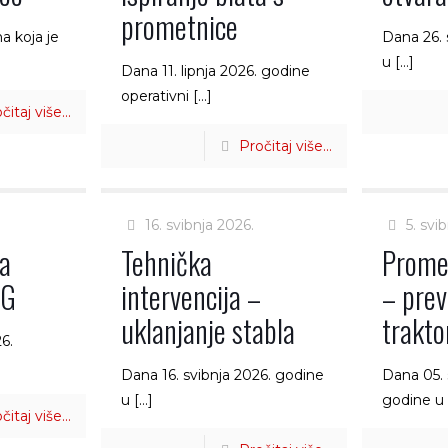
prometnice
na koja je
Dana 26. 
u
[…]
Dana 11. lipnja 2026. godine
operativni
[…]
čitaj više...
Pročitaj više...
16. svibnja 2026.
5. svi
na
Tehnička
Prome
NG
intervencija –
– prev
uklanjanje stabla
trakto
6.
Dana 16. svibnja 2026. godine
Dana 05. 
u
[…]
godine u
čitaj više...