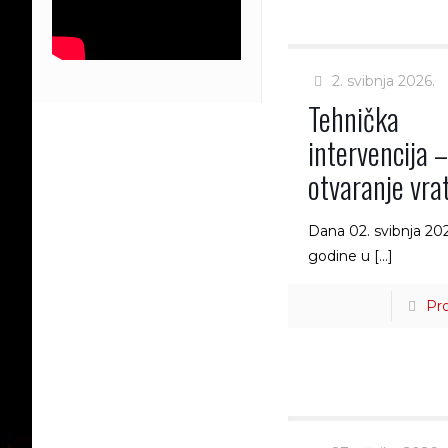
2. svibnja 2026.
Tehnička
intervencija 
otvaranje vra
Dana 02. svibnja 20
godine u
[…]
Pro