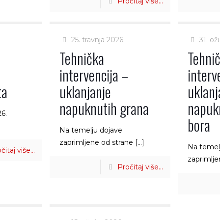
Pročitaj više...
25. travnja 2026.
31. ož
Tehnička
Tehni
–
intervencija –
interv
ta
uklanjanje
uklanj
napuknutih grana
napuk
26.
bora
Na temelju dojave
zaprimljene od strane
[…]
Na temel
čitaj više...
zaprimlje
Pročitaj više...