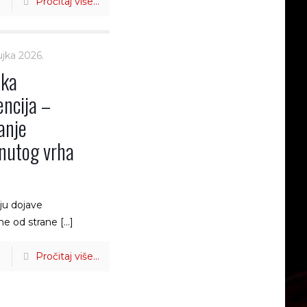
Pročitaj više...
ujka 2026.
čka
encija –
anje
nutog vrha
ju dojave
ne od strane
[…]
Pročitaj više...