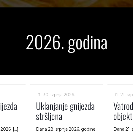
2026. godina
30. srpnja 2026.
21. sr
ijezda
Uklanjanje gnijezda
Vatrod
stršljena
objek
 2026.
[…]
Dana 28. srpnja 2026. godine
Dana 21. 