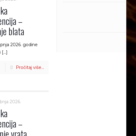
čka
encija –
nje blata
lipnja 2026. godine
i
[…]
Pročitaj više...
ibnja 2026.
čka
encija –
nje vrata