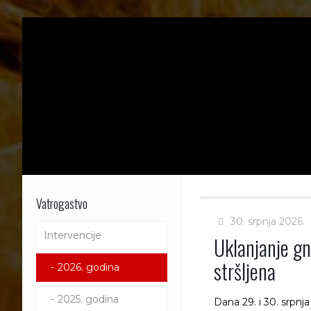
Vatrogastvo
30. srpnja 2026.
Intervencije
Uklanjanje gn
stršljena
2026. godina
2025. godina
Dana 29. i 30. srpnja