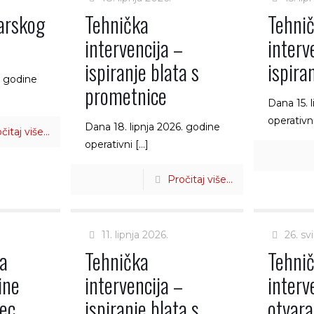
arskog
Tehnička
Tehni
intervencija –
interv
ispiranje blata s
ispira
. godine
prometnice
Dana 15. 
operativn
Dana 18. lipnja 2026. godine
čitaj više...
operativni
[…]
Pročitaj više...
11. lipnja 2026.
26. sv
na
Tehnička
Tehni
ine
intervencija –
interv
nec
ispiranje blata s
otvara