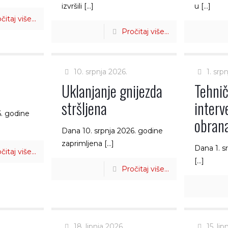
izvršili
[…]
u
[…]
čitaj više...
Pročitaj više...
10. srpnja 2026.
1. srp
Uklanjanje gnijezda
Tehni
stršljena
interv
6. godine
obrana
Dana 10. srpnja 2026. godine
zaprimljena
[…]
Dana 1. s
čitaj više...
[…]
Pročitaj više...
18. lipnja 2026.
15. lip