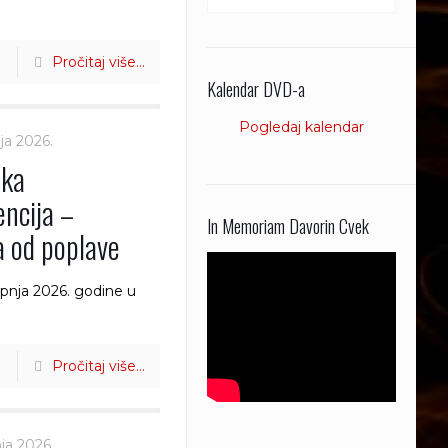
Pročitaj više...
Kalendar DVD-a
Pogledaj kalendar
nja 2026.
čka
encija –
In Memoriam Davorin Cvek
 od poplave
rpnja 2026. godine u
Pročitaj više...
nja 2026.