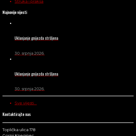
Struka i praksa
Najnovije vijesti
Uklanjanje gnijezda stršljena
30. srpnja 2026.
Uklanjanje gnijezda stršljena
30. srpnja 2026.
Sve vijesti...
Kontaktirajte nas
Toplička ulica 178
Gornji Kneginec