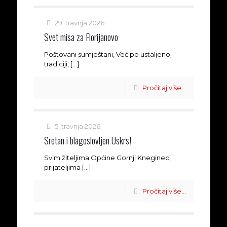
29. travnja 2026.
Svet misa za Florijanovo
Poštovani sumještani, Već po ustaljenoj
tradiciji,
[…]
Pročitaj više...
5. travnja 2026.
Sretan i blagoslovljen Uskrs!
Svim žiteljima Općine Gornji Kneginec,
prijateljima
[…]
Pročitaj više...