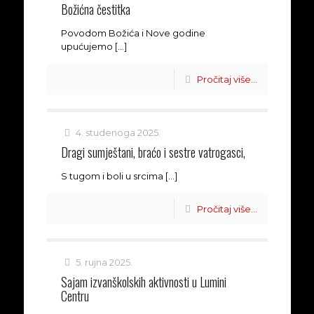
Božićna čestitka
Povodom Božića i Nove godine
upućujemo
[…]
Pročitaj više...
4. studenoga 2025.
Dragi sumještani, braćo i sestre vatrogasci,
S tugom i boli u srcima
[…]
Pročitaj više...
5. rujna 2025.
Sajam izvanškolskih aktivnosti u Lumini
Centru