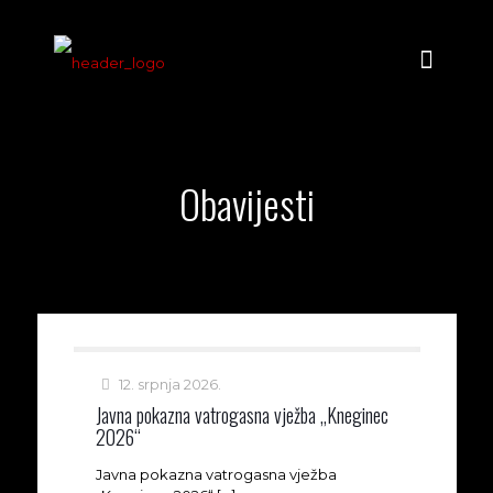
Obavijesti
12. srpnja 2026.
Javna pokazna vatrogasna vježba „Kneginec
2026“
Javna pokazna vatrogasna vježba