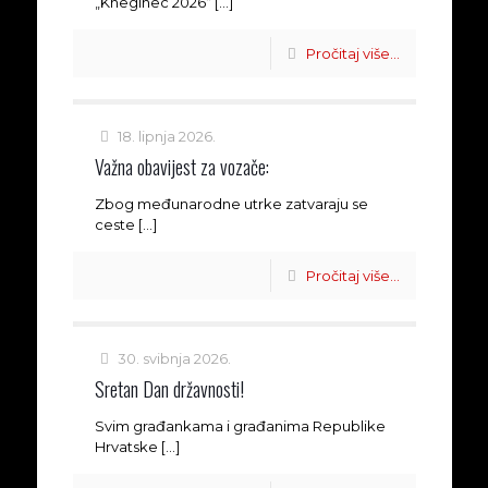
„Kneginec 2026“
[…]
Pročitaj više...
18. lipnja 2026.
Važna obavijest za vozače:
Zbog međunarodne utrke zatvaraju se
ceste
[…]
Pročitaj više...
30. svibnja 2026.
Sretan Dan državnosti!
Svim građankama i građanima Republike
Hrvatske
[…]