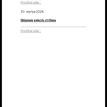
Pročitaj više...
30. srpnja 2026.
Uklanjanje gnijezda stršljena
Pročitaj više...