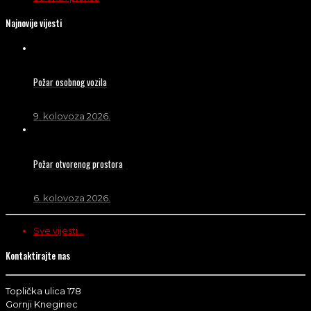
Najnovije vijesti
Požar osobnog vozila
9. kolovoza 2026.
Požar otvorenog prostora
6. kolovoza 2026.
Sve vijesti...
Kontaktirajte nas
Toplička ulica 178
Gornji Kneginec