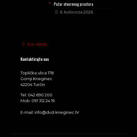
Požar otvorenog prostora
6. kolovoza 2026.
Sve vijesti...
Kontaktirajte nas
Toplička ulica 178
Gornji Kneginec
42204 Turčin
Tel: 042 690 200
Mob: 091 312 24 19
E-mail: info@dvd-kneginec.hr