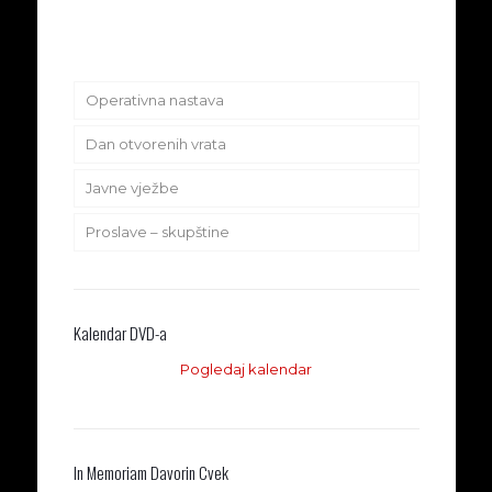
Operativna nastava
Dan otvorenih vrata
Javne vježbe
Proslave – skupštine
Kalendar DVD-a
Pogledaj kalendar
In Memoriam Davorin Cvek