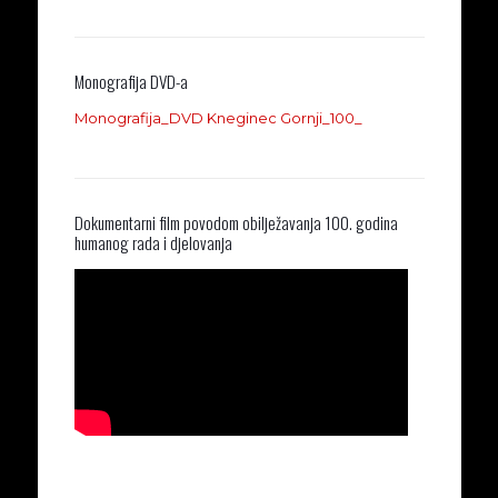
2016. godina
2017. godina
2016. godina
Monografija DVD-a
Monografija_DVD Kneginec Gornji_100_
Dokumentarni film povodom obilježavanja 100. godina
humanog rada i djelovanja